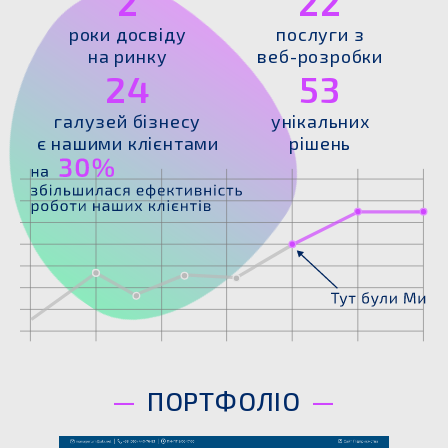
2
22
роки досвіду
послуги з
на ринку
веб-розробки
24
53
галузей бізнесу
унікальних
є нашими клієнтами
рішень
ПОРТФОЛІО